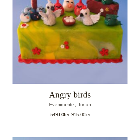
Angry birds
Evenimente
Torturi
549.00
lei
–
915.00
lei