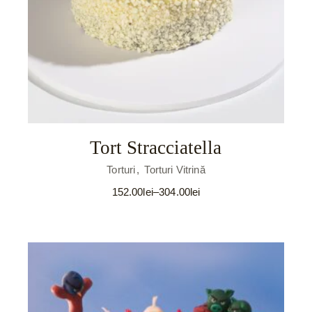
Tort Stracciatella
Torturi
Torturi Vitrină
152.00
lei
–
304.00
lei