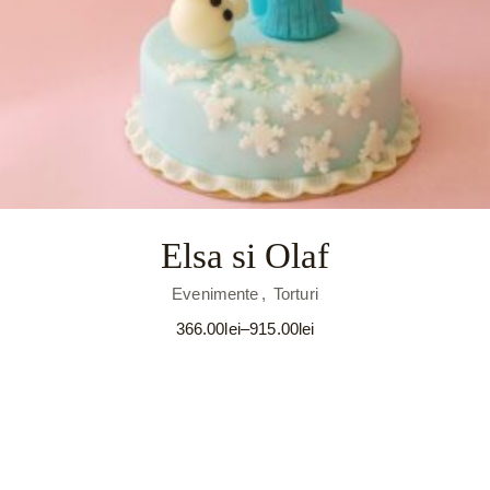
Elsa si Olaf
Evenimente
Torturi
366.00
lei
–
915.00
lei