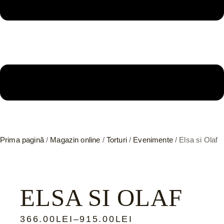
Prima pagină
/
Magazin online
/
Torturi
/
Evenimente
/ Elsa si Olaf
ELSA SI OLAF
366.00
LEI
–
915.00
LEI
INTERVAL