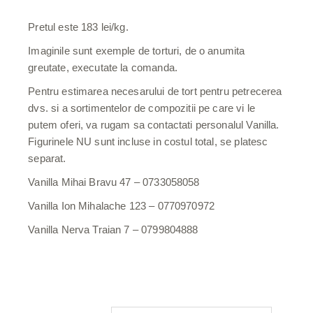
DE
PREȚURI:
Pretul este 183 lei/kg.
366.00LEI
PÂNĂ
Imaginile sunt exemple de torturi, de o anumita
LA
greutate, executate la comanda.
915.00LEI
Pentru estimarea necesarului de tort pentru petrecerea
dvs. si a sortimentelor de compozitii pe care vi le
putem oferi, va rugam sa contactati personalul Vanilla.
Figurinele NU sunt incluse in costul total, se platesc
separat.
Vanilla Mihai Bravu 47 – 0733058058
Vanilla Ion Mihalache 123 – 0770970972
Vanilla Nerva Traian 7 – 0799804888