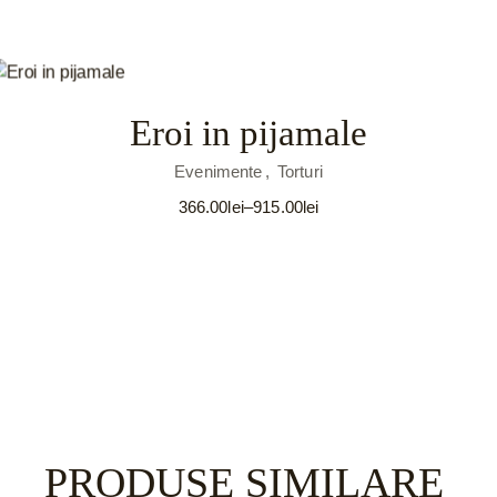
de
prețuri:
366.00lei
până
la
915.00lei
Eroi in pijamale
Evenimente
Torturi
366.00
lei
–
915.00
lei
Interval
de
prețuri:
366.00lei
până
la
915.00lei
PRODUSE SIMILARE