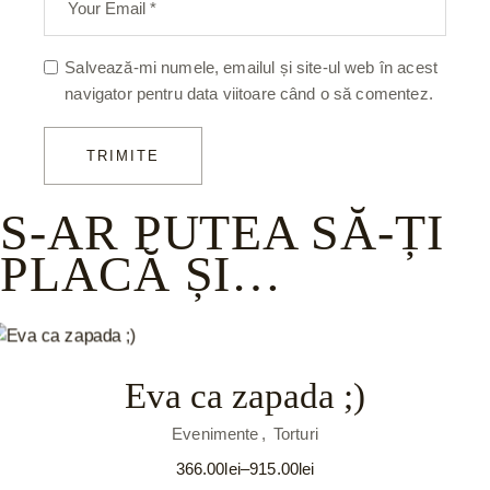
Salvează-mi numele, emailul și site-ul web în acest
navigator pentru data viitoare când o să comentez.
TRIMITE
S-AR PUTEA SĂ-ȚI
PLACĂ ȘI…
Eva ca zapada ;)
Evenimente
Torturi
366.00
lei
–
915.00
lei
Interval