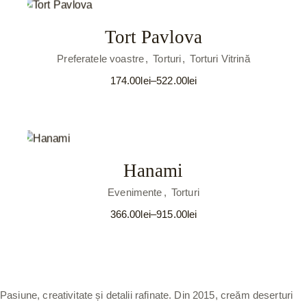
la
349.60lei
Tort Pavlova
Preferatele voastre
Torturi
Torturi Vitrină
174.00
lei
–
522.00
lei
Interval
de
prețuri:
174.00lei
până
la
522.00lei
Hanami
Evenimente
Torturi
366.00
lei
–
915.00
lei
Interval
de
prețuri:
366.00lei
până
la
915.00lei
Pasiune, creativitate și detalii rafinate. Din 2015, creăm deserturi