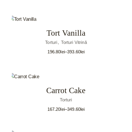
Tort Vanilla
Torturi
Torturi Vitrină
196.80
lei
–
393.60
lei
Interval
de
prețuri:
196.80lei
până
la
393.60lei
Carrot Cake
Torturi
167.20
lei
–
349.60
lei
Interval
de
prețuri:
167.20lei
până